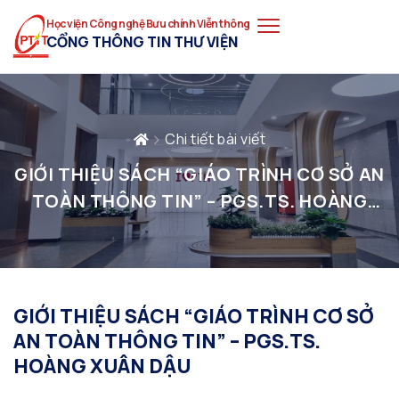
Học viện Công nghệ Bưu chính Viễn thông
CỔNG THÔNG TIN THƯ VIỆN
Chi tiết bài viết
GIỚI THIỆU SÁCH “GIÁO TRÌNH CƠ SỞ AN
TOÀN THÔNG TIN” – PGS.TS. HOÀNG
XUÂN DẬU
GIỚI THIỆU SÁCH “GIÁO TRÌNH CƠ SỞ
AN TOÀN THÔNG TIN” – PGS.TS.
HOÀNG XUÂN DẬU