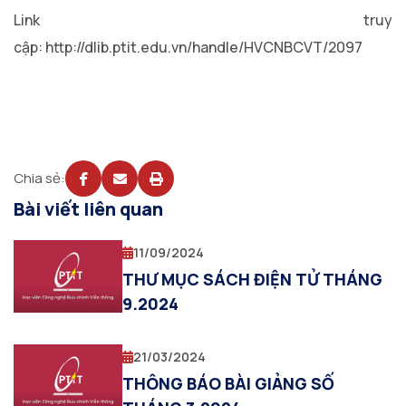
Link truy
cập: http://dlib.ptit.edu.vn/handle/HVCNBCVT/2097
Chia sẻ:
Bài viết liên quan
11/09/2024
THƯ MỤC SÁCH ĐIỆN TỬ THÁNG
9.2024
21/03/2024
THÔNG BÁO BÀI GIẢNG SỐ