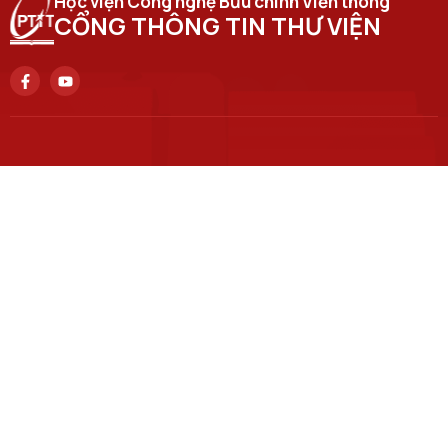
Học viện Công nghệ Bưu chính Viễn thông
CỔNG THÔNG TIN THƯ VIỆN
Trụ sở chính
Số 122 Hoàng Quốc Việt, phường Nghĩa Đô, thành phố Hà
Nội.
Học viện cơ sở tại TP. Hồ Chí Minh
Số 11 Nguyễn Đình Chiểu, phường Sài Gòn, Thành phố Hồ
Chí Minh.
Email
ilc@ptit.edu.vn
Cơ sở đào tạo tại Hà Nội
Số 96A Trần Phú, phường Hà Đông, thành phố Hà Nội.